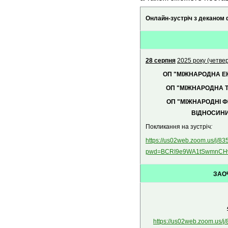
Онлайн-зустріч з деканом
28 серпня
2025 року (четве
ОП "МІЖНАРОДНА Е
ОП "МІЖНАРОДНА Т
ОП "МІЖНАРОДНІ Ф
ВІДНОСИН
Покликання на зустріч
:
https://us02web.zoom.us/j/8
pwd=BCRI9e9WA1tSwmnCHw
ЗАОЧ
https://us02web.zoom.