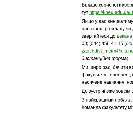
Більше корисної інформ
тут
https://kneu.edu.ua/u
Якщо у вас виникатиму
навчання, розкладу чи 
звертайтеся до
декана
03; (044) 456-41-15 (
де
zaochdist_meim@ukr.ne
дистанційна форма
).
Ми щиро раді бачити в
факультету і впевнені,
насичене навчання, нов
До зустрічі вже зовсім 
З найкращими побажа
Команда факультету мі