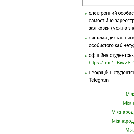
електронний особист
самостійно зареєст
заліковки (можна з
система дистанційно
особистого кабінету
офіційна студентськ
https://t.me/_tBiwZ
неофіційні студентс
Telegram:
Між
Міжн
Міжнародн
Міжнародн
Між