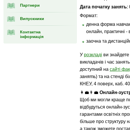
Партнери
Дата початку занять
:
Формат:
Випускники
денна форма навчанн
онлайн, практичні - 
Контактна
інформація
заочна та дистанці
У
розкладі
ви знайдете
викладачів і час занять
доступний на
сайті фак
занять
) та на стенді 
КНЕУ, 4 поверх, каб. 40
👩‍💼👨‍💼
Онлайн-зустр
Щоб ми могли краще п
відбудуться онлайн-зус
гарантами освітніх про
більше про структуру н
а також зможете поста