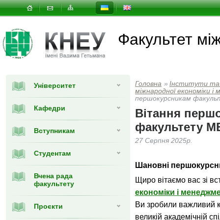
Факультет мi
Головна
»
Інститути та
Університет
мiжнародної економiки i
першокурсникам факуль
Кафедри
Вітання перш
факультету М
Вступникам
27 Серпня 2025р.
Студентам
Шановні першокурсн
Вчена рада
Щиро вітаємо вас зі в
факультету
економіки і менеджм
Ви зробили важливий кр
Проєкти
великій академічній спі