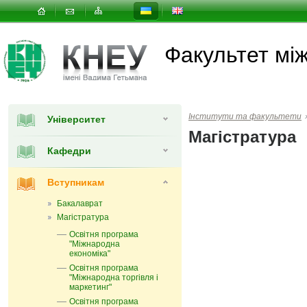
Факультет мi
Інститути та факультети
Університет
Магістратура
Кафедри
Вступникам
Бакалаврат
Магістратура
Освітня програма
"Міжнародна
економіка"
Освітня програма
"Міжнародна торгівля і
маркетинг"
Освітня програма