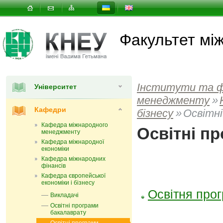
Факультет мi
Інститути та 
Університет
менеджменту
»
Кафедри
бізнесу
»
Освітн
Кафедра міжнародного
Освітні п
менеджменту
Кафедра міжнародної
економіки
Кафедра міжнародних
фінансів
Кафедра європейської
економіки і бізнесу
Освітня прог
Викладачі
Освітні програми
бакалаврату