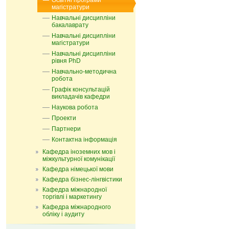
Освітні програми
магістратури
Навчальні дисципліни
бакалаврату
Навчальні дисципліни
магістратури
Навчальні дисципліни
рівня PhD
Навчально-методична
робота
Графік консультацій
викладачів кафедри
Наукова робота
Проекти
Партнери
Контактна інформація
Кафедра іноземних мов і
міжкультурної комунікації
Кафедра німецької мови
Кафедра бізнес-лінгвістики
Кафедра міжнародної
торгівлі і маркетингу
Кафедра мiжнародного
обліку і аудиту