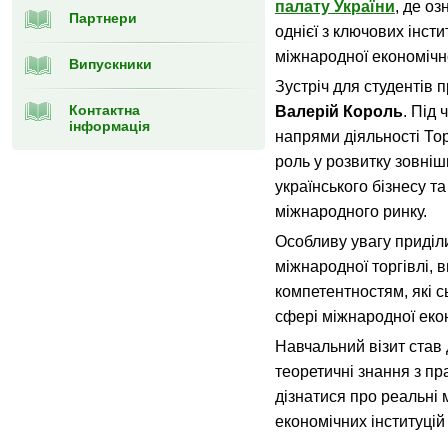
палату України
, де о
Партнери
однієї з ключових інсти
міжнародної економічно
Випускники
Зустріч для студентів 
Контактна
Валерій Король
. Під
інформація
напрями діяльності Тор
роль у розвитку зовніш
українського бізнесу та
міжнародного ринку.
Особливу увагу приділ
міжнародної торгівлі, 
компетентностям, які с
сфері міжнародної еко
Навчальний візит став
теоретичні знання з пр
дізнатися про реальні
економічних інституцій