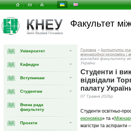
Факультет мi
Головна
»
Інститути та
Університет
мiжнародної економiки i
викладачі факультету ві
України
Кафедри
Студенти і ви
Вступникам
відвідали То
палату Україн
Студентам
07 Травня 2026р.
Вчена рада
факультету
Студенти освітньо-про
економіка
» та «
Міжнар
Проєкти
магістри та аспіранти 