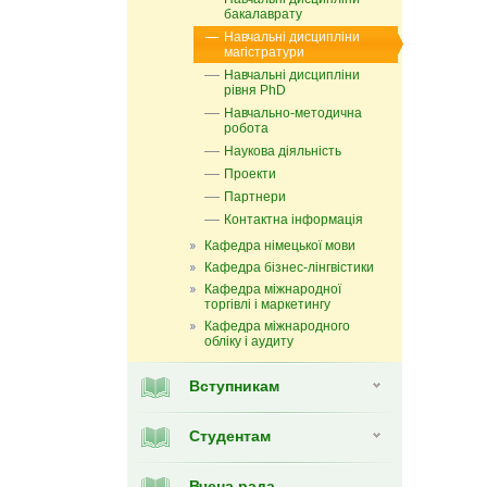
бакалаврату
Навчальні дисципліни
магістратури
Навчальні дисципліни
рівня PhD
Навчально-методична
робота
Наукова діяльність
Проекти
Партнери
Контактна інформація
Кафедра німецької мови
Кафедра бізнес-лінгвістики
Кафедра міжнародної
торгівлі і маркетингу
Кафедра мiжнародного
обліку і аудиту
Вступникам
Студентам
Вчена рада