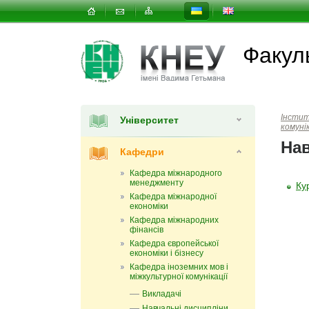
Факул
Інсти
Університет
комунік
Нав
Кафедри
Кафедра міжнародного
менеджменту
Ку
Кафедра міжнародної
економіки
Кафедра міжнародних
фінансів
Кафедра європейської
економіки і бізнесу
Кафедра іноземних мов і
міжкультурної комунікації
Викладачі
Навчальні дисципліни