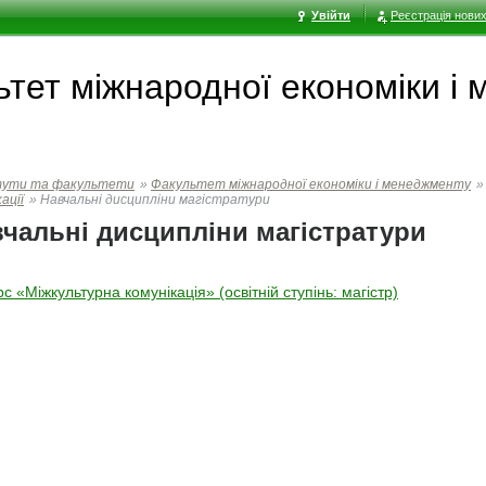
Увійти
Реєстрація нових
ьтет мiжнародної економiки i
тути та факультети
»
Факультет мiжнародної економiки i менеджменту
»
ації
»
Навчальні дисципліни магістратури
чальні дисципліни магістратури
рс «Міжкультурна комунікація»
(освітній ступінь: магістр)