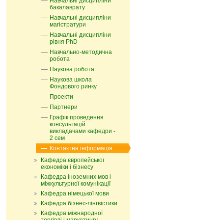
Навчальні дисципліни
бакалаврату
Навчальні дисципліни
магістратури
Навчальні дисципліни
рівня PhD
Навчально-методична
робота
Наукова робота
Наукова школа
Фондового ринку
Проекти
Партнери
Графік проведення
консультацій
викладачами кафедри -
2 сем
Контактна інформація
Кафедра європейської
економіки і бізнесу
Кафедра іноземних мов і
міжкультурної комунікації
Кафедра німецької мови
Кафедра бізнес-лінгвістики
Кафедра міжнародної