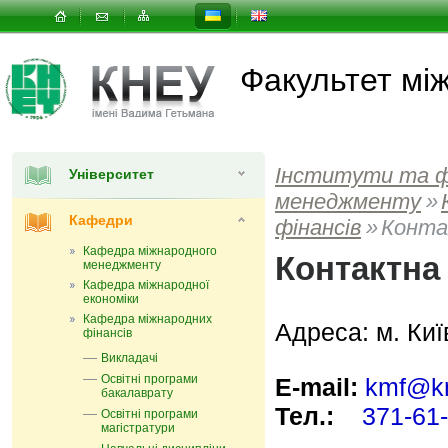
Факультет мi
Інститути та 
Університет
менеджменту
»
Кафедри
фінансів
»
Конта
Кафедра міжнародного
Контактна
менеджменту
Кафедра міжнародної
економіки
Кафедра міжнародних
Адреса: м. Киї
фінансів
Викладачі
Освітні програми
E-mail:
kmf@kn
бакалаврату
Тел.:
371-61
Освітні програми
магістратури