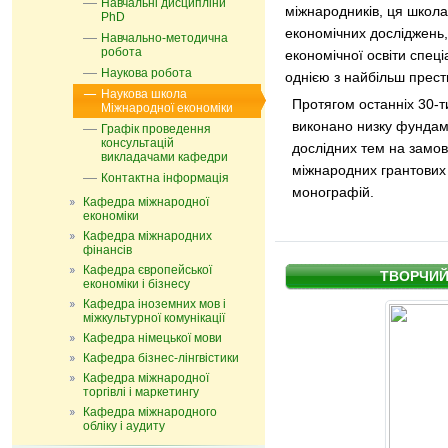
Навчальні дисципліни
міжнародників, ця школ
PhD
економічних досліджень,
Навчально-методична
робота
економічної освіти спеці
Наукова робота
однією з найбільш прест
Наукова школа
Протягом останніх 30-ти 
Міжнародної економіки
виконано низку фундаме
Графік проведення
консультацій
дослідних тем на замов
викладачами кафедри
міжнародних грантових 
Контактна інформація
монографій.
Кафедра міжнародної
економіки
Кафедра міжнародних
фінансів
Кафедра європейської
ТВОРЧИЙ
економіки і бізнесу
Кафедра іноземних мов і
міжкультурної комунікації
Кафедра німецької мови
Кафедра бізнес-лінгвістики
Кафедра міжнародної
торгівлі і маркетингу
Кафедра мiжнародного
обліку і аудиту