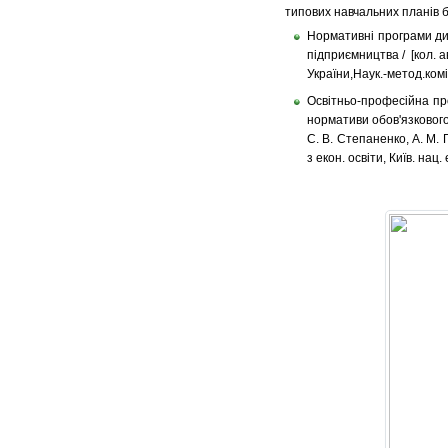
типових навчальних планів ба
Нормативні програми ди
підприємництва / [кол. ав
України,Наук.-метод.коміс.
Освітньо-професійна пр
нормативи обов'язкового м
С. В. Степаненко, А. М. П
з екон. освіти, Київ. нац. 