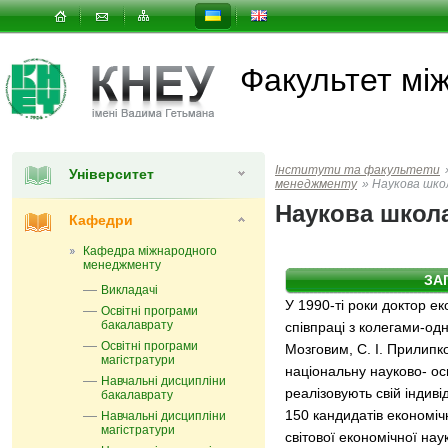
Факультет мi
Інститути та факультети
Університет
менеджменту
»
Наукова шко
Наукова школ
Кафедри
Кафедра міжнародного
менеджменту
ЗА
Викладачі
У 1990-ті роки доктор ек
Освітні програми
бакалаврату
співпраці з колегами-од
Освітні програми
Мозговим, С. І. Прилипк
магістратури
національну науково- ос
Навчальні дисципліни
реалізовують свій індиві
бакалаврату
150 кандидатів економіч
Навчальні дисципліни
магістратури
світової економічної нау