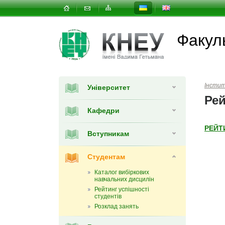
Факул
Інсти
Університет
Рей
Кафедри
РЕЙТИ
Вступникам
Студентам
Каталог вибіркових
навчальних дисцилін
Рейтинг успішності
студентів
Розклад занять