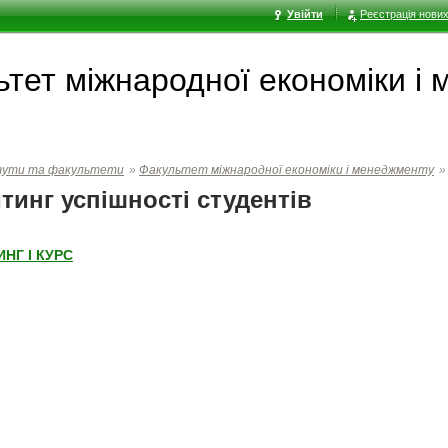
Увійти
Реєстрація нових
ьтет мiжнародної економiки i
тути та факультети
»
Факультет мiжнародної економiки i менеджменту
»
тинг успішності студентів
НГ І КУРС