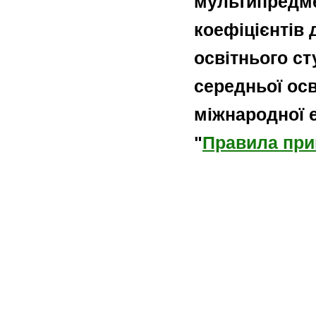
мультипредме
коефіцієнтів 
освітнього ст
середньої ос
міжнародної е
"
Правила пр