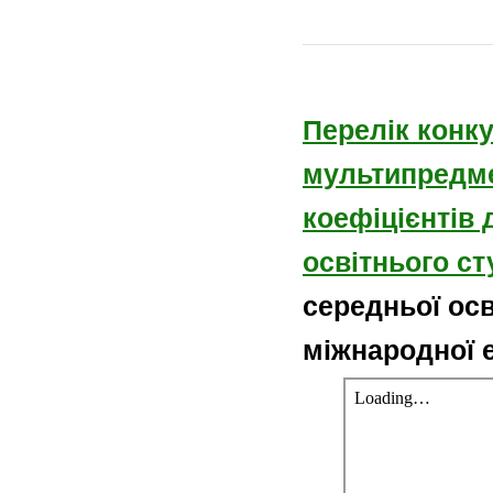
Перелік конк
мультипредмет
коефіцієнтів 
освітнього с
середньої осв
міжнародної е