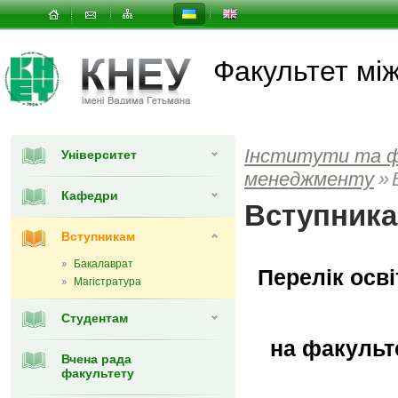
Факультет мi
Інститути та 
Університет
менеджменту
»
Кафедри
Вступник
Вступникам
Бакалаврат
Перелік осв
Магістратура
Студентам
на факульт
Вчена рада
факультету