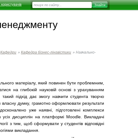
 користувачів
 менеджменту
Кафедри
»
Кафедра бізнес-лінгвістики
»
Навчально-
чального матеріалу, який повинен бути проблемним,
ватися на глибокій науковій основі з урахуванням
 такий підхід дає змогу навчити студента творчо
ти власну думку, грамотно оформлювати результати
досконалено уже наявні, підготовлені комплекси
 з усіх дисциплін на платформі Moodle. Викладачі
огії з тим, щоб сформувати у студентів відповідні
логіями викладання.