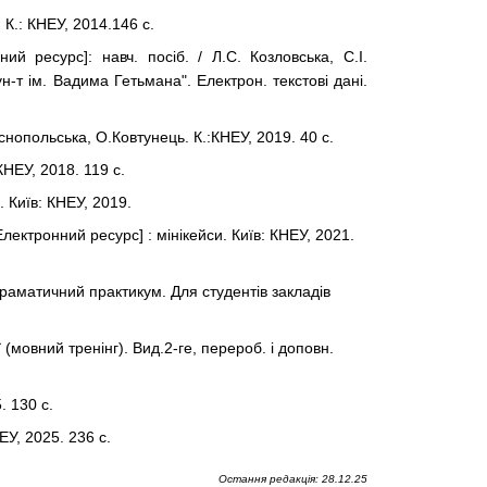
К.: КНЕУ, 2014.146 с.
ний ресурс]: навч. посіб. / Л.С. Козловська, С.І.
н-т ім. Вадима Гетьмана". Електрон. текстові дані.
аснопольська, О.Ковтунець. К.:КНЕУ, 2019. 40 с.
КНЕУ, 2018. 119 с.
. Київ: КНЕУ, 2019.
ктронний ресурс] : мінікейси. Київ: КНЕУ, 2021.
граматичний практикум. Для студентів закладів
 (мовний тренінг). Вид.2-ге, перероб. і доповн.
. 130 с.
ЕУ, 2025. 236 с.
Остання редакція: 28.12.25