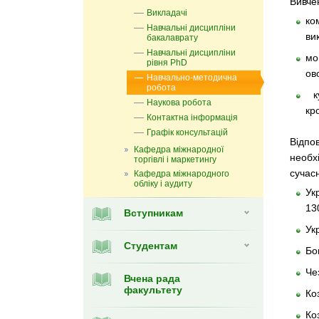
Вивче
Викладачі
ко
Навчальні дисципліни
ви
бакалаврату
Навчальні дисципліни
мо
рівня PhD
ов
Навчально-методична
робота
ку
Наукова робота
кр
Контактна інформація
Графік консультацій
Відпо
Кафедра міжнародної
необх
торгівлі і маркетингу
сучас
Кафедра мiжнародного
обліку і аудиту
Ук
13
Вступникам
Ук
Студентам
Бо
Че
Вчена рада
факультету
Ко
Ко