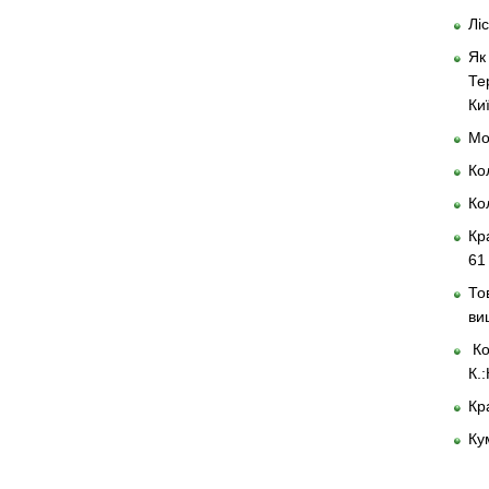
Лі
Як
Те
Ки
Мо
Ко
Ко
Кр
61 
То
ви
Ко
К.
Кр
Ку