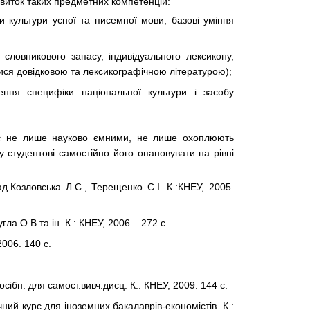
виток таких предметних компетенцій:
и культури усної та писемної мови; базові уміння
словникового запасу, індивідуального лексикону,
ися довідковою та лексикографічною літературою);
ння специфіки національної культури і засобу
о є не лише науково ємними, не лише охоплюють
 студентові самостійно його опановувати на рівні
лад.Козловська Л.С., Терещенко С.І. К.:КНЕУ, 2005.
гла О.В.та ін. К.: КНЕУ, 2006. 272 с.
006. 140 с.
сібн. для самост.вивч.дисц. К.: КНЕУ, 2009. 144 с.
ний курс для іноземних бакалаврів-економістів. К.: