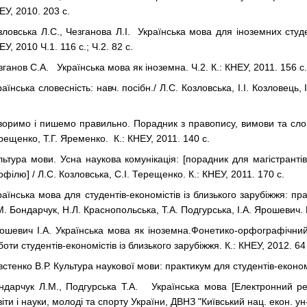
ЕУ, 2010. 203 с.
зловська Л.С., Чезганова Л.І. Українська мова для іноземних студе
У, 2010 Ч.1. 116 с.; Ч.2. 82 с.
зганов С.А. Українська мова як іноземна. Ч.2. К.: КНЕУ, 2011. 156 с.
раїнська словесність: навч. посібн./ Л.С. Козловська, І.І. Козловець,
воримо і пишемо правильно. Порадник з правопису, вимови та словов
рещенко, Т.Г. Яременко. К.: КНЕУ, 2011. 140 с.
льтура мови. Усна наукова комунікація: [порадник для магістранті
офілю] / Л.С. Козловська, С.І. Терещенко. К.: КНЕУ, 2011. 170 с.
раїнська мова для студентів-економістів із близького зарубіжжя: прак
М. Бондарчук, Н.Л. Краснопольська, Т.А. Подгурська, І.А. Ярошевич. К
ошевич І.А. Українська мова як іноземна.
Фонетико-орфографічний
боти студентів-економістів
із близького зарубіжжя. К.: КНЕУ, 2012. 64
встенко В.Р. Культура наукової мови: практикум для студентів-економі
ндарчук Л.М., Подгурська Т.А. Українська мова [Електронний рес
віти і науки, молоді та спорту України, ДВНЗ "Київський нац. екон. ун-