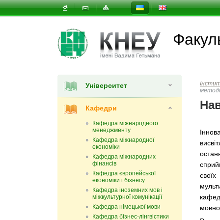
Факул
Інсти
Університет
метод
На
Кафедри
Кафедра міжнародного
менеджменту
Іннов
Кафедра міжнародної
висві
економіки
остан
Кафедра міжнародних
фінансів
сприй
Кафедра європейської
своїх
економіки і бізнесу
мульт
Кафедра іноземних мов і
кафед
міжкультурної комунікації
Кафедра німецької мови
мовно
Кафедра бізнес-лінгвістики