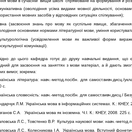
ння мови в сучасній вищій школі спрямоване на формування й роз
мунікативна (оволодіння усіма видами мовної діяльності, основам
користання мовних засобів у відповідних ситуаціях спілкування);
вна (засвоєння знань про мову як суспільне явище, збагачення 
олодіння основними нормами літературної мови, уміння користуват
льтурологічна (усвідомлення мови як важливої форми вираже
оскультурної комунікації).
відно до цього кафедра готує до друку навчальні видання, щ
ідний для засвоєння на заняттях з мови матеріал, а й дають змогу
них вимог, зокрема:
раїнська література: навч.-метод.посібн. для самост.вивч.дисц./ук
0 с.
раїнська словесність: навч.-метод.посібн. для самост.вивч.дисц./ Безу
ндарчук Л.М. Українська мова в інформаційних системах. К.: КНЕУ, 2
зганов С.А. Українська мова як іноземна. Ч.І. К.: КНЕУ, 2008. 225 с.
зловська Л.С., Товстенко В.Р. Культура наукової мови: навч.-метод.по
зловська Л.С., Колесникова І.А. Українська мова. Вступний фонетич