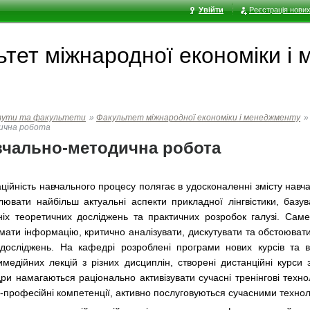
Увійти
Реєстрація нових
ьтет мiжнародної економiки i
тути та факультети
»
Факультет мiжнародної економiки i менеджменту
»
ична робота
вчально-методична робота
аційність навчального процесу полягає в удосконаленні змісту нав
тлювати найбільш актуальні аспекти прикладної лінгвістики, базу
ніх теоретичних досліджень та практичних розробок галузі. Саме
мати інформацію, критично аналізувати, дискутувати та обстоюва
 досліджень. На кафедрі розроблені програми нових курсів та в
имедійних лекцій з різних дисциплін, створені дистанційні курси
ри намагаються раціонально активізувати сучасні тренінгові технол
-професійні компетенції, активно послуговуються сучасними техно