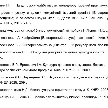
сняк Н.І. На допомогу майбутньому менеджеру: мовний практикум. 
 досягти успіху в діловій комунікації (мовний тренінг) [Електрон
рещенко; М-во освіти і науки України, Держ. ВНЗ "Київ. нац. екон. у
їв: КНЕУ, 2015. 216 с.
вна культура сучасної бізнес-комунікації: мінікейси / Н.Лісняк, Н.Кр
леснікова І.А. Копірайтинг [Електронний ресурс]: навч. посібн. Київ: 
леснікова І.А. Лінгворекламістика [Електронний ресурс]: навч. посібн
аснопольська Н.Л. Юридична риторика та мовна культура юриста [Еле
с.
встенко В.Р., Ярошевич І.А. Культура ділового спілкування. Лексико-
щої освіти економічного профілю. Київ: КНЕУ, 2025. 200 с.
зловська Л.С., Терещенко С.І. Як досягти успіху в діловій комунікації
:КНЕУ, 2025. 209 с.
аснопольська Н.Л. Мовна культура юриста: практикум. К.:КНЕУ, 2025
мейко Т.А., Лісняк Н.І. Мовна елегантність у бізнесі: практикум. К.:КН