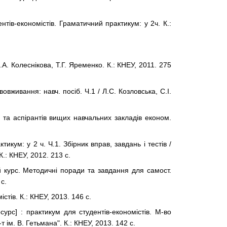
нтів-економістів. Граматичний практикум: у 2ч. К.:
 І.А. Колеснікова, Т.Г. Яременко. К.: КНЕУ, 2011. 275
живання: навч. посіб. Ч.1 / Л.С. Козловська, С.І.
в та аспірантів вищих навчальних закладів економ.
тикум: у 2 ч. Ч.1. Збірник вправ, завдань і тестів /
.: КНЕУ, 2012. 213 с.
 курс.
Методичні поради та завдання
для самост.
 с.
стів. К.: КНЕУ, 2013. 146 с.
урс] : практикум для студентів-економістів. М-во
т ім. В. Гетьмана". К.: КНЕУ, 2013. 142 с.