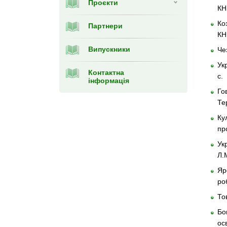
Проєкти
КН
Ко
Партнери
КНЕ
Випускники
Че
Ук
Контактна
с.
інформація
Го
Те
Ку
пр
Ук
Л.
Яр
ро
То
Бо
ос