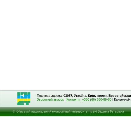
Поштова адреса:
03057, Україна, Київ, просп. Берестейськи
Зворотний зв'язок
|
Контакти
|
+380 (66) 650-89-80
| Канцелярі
© Київський національний економічний університет імені Вадима Гетьмана