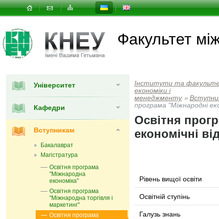
Факультет мi
Інститути та факульт
Університет
економiки i
менеджменту
»
Вступни
програма "Міжнародні еко
Кафедри
Освітня прог
Вступникам
економічні ві
Бакалаврат
Магістратура
Освітня програма
"Міжнародна
Рівень вищої освіти
економіка"
Освітня програма
Освітній ступінь
"Міжнародна торгівля і
маркетинг"
Галузь знань
Освітня програма