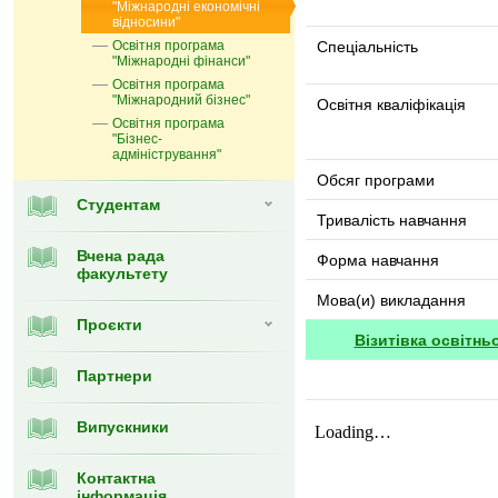
"Міжнародні економічні
відносини"
Освітня програма
Спеціальність
"Міжнародні фінанси"
Освітня програма
"Міжнародний бізнес"
Освітня кваліфікація
Освітня програма
"Бізнес-
адміністрування"
Обсяг програми
Студентам
Тривалість навчання
Вчена рада
Форма навчання
факультету
Мова(и) викладання
Проєкти
Візитівка освітнь
Партнери
Випускники
Контактна
інформація