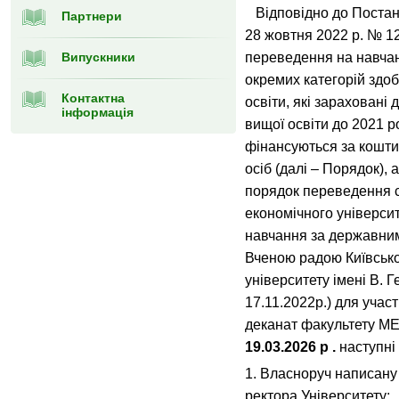
Відповідно до Постано
Партнери
28 жовтня 2022 р. № 
Випускники
переведення на навча
окремих категорій здо
Контактна
освіти, які зараховані
інформація
вищої освіти до 2021 р
фінансуються за кошти
осіб (далі – Порядок)
порядок переведення с
економічного університ
навчання за державни
Вченою радою Київсько
університету імені В. 
17.11.2022р.) для участ
деканат факультету МЕ
19.03.2026 р .
наступні
1. Власноруч написан
ректора Університету;