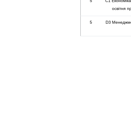
5
С1 Економіка
освітня 
5
D3 Менеджме