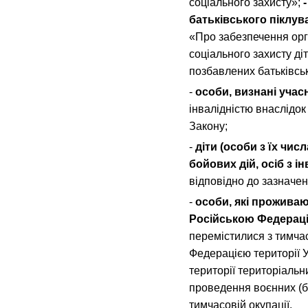
соціального захисту»;
батьківського піклув
«Про забезпечення орг
соціального захисту діт
позбавлених батьківсь
-
особи, визнані учас
інвалідністю внаслідок
Закону;
-
діти (особи з їх числ
бойових дій, осіб з і
відповідно до зазначе
-
особи, які прожива
Російською Федераці
перемістилися з тимча
Федерацією території У
території територіальн
проведення воєнних (б
тимчасовій окупації.