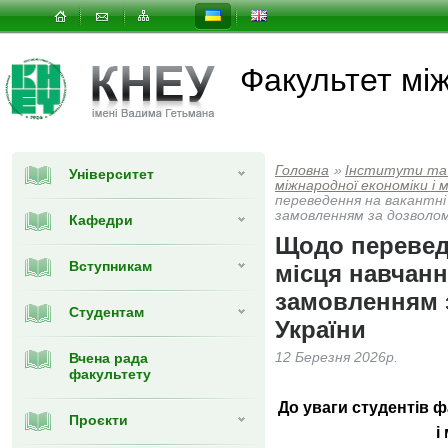
Факультет мi
Головна
»
Інститути та
Університет
мiжнародної економiки i
переведення на вакантні
замовленням за дозволо
Кафедри
Щодо перевед
Вступникам
місця навчан
замовленням 
Студентам
України
Вчена рада
12 Березня 2026р.
факультету
До уваги студентів 
Проєкти
і