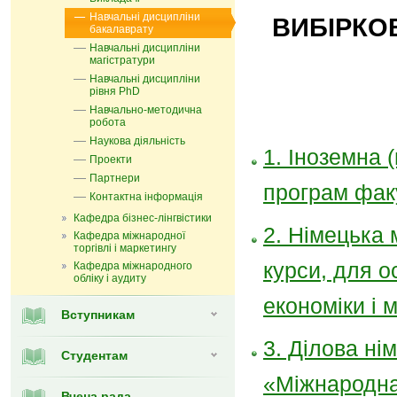
Навчальні дисципліни
ВИБІРКО
бакалаврату
Навчальні дисципліни
магістратури
Навчальні дисципліни
рівня PhD
Навчально-методична
робота
Наукова діяльність
1. Іноземна (
Проекти
Партнери
програм фак
Контактна інформація
Кафедра бізнес-лінгвістики
2. Німецька 
Кафедра міжнародної
торгівлі і маркетингу
курси, для о
Кафедра мiжнародного
обліку і аудиту
економіки і 
Вступникам
3. Ділова нім
Студентам
«Міжнародна
Вчена рада