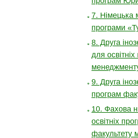
програм Юри
7. Німецька м
програми «Т
8. Друга іноз
для освітніх
менеджмент
9. Друга іноз
програм фак
10. Фахова н
освітніх прог
факультету 