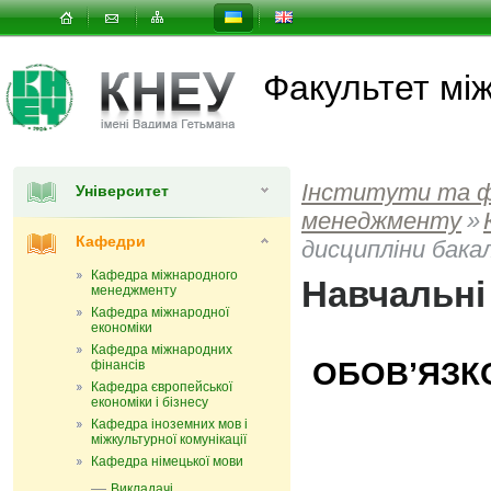
Факультет мi
Інститути та 
Університет
менеджменту
»
Кафедри
дисципліни бака
Кафедра міжнародного
Навчальні
менеджменту
Кафедра міжнародної
економіки
Кафедра міжнародних
ОБОВ’ЯЗК
фінансів
Кафедра європейської
економіки і бізнесу
Кафедра іноземних мов і
міжкультурної комунікації
Кафедра німецької мови
Викладачі