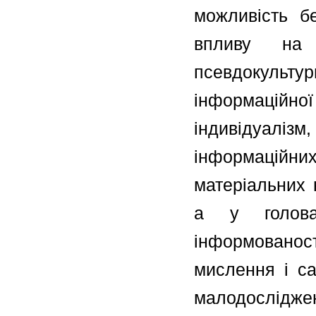
можливість бе
впливу на 
псевдокульт
інформаційн
індивідуаліз
інформаційни
матеріальних 
а у головах
інформовано
мислення і са
малодослідж