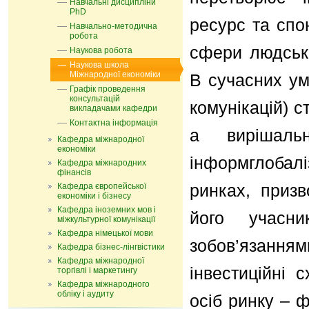
Навчальні дисципліни
PhD
ресурс та спо
Навчально-методична
робота
сфери людсько
Наукова робота
Наукова школа
Міжнародної економіки
В сучасних ум
Графік проведення
консультацій
комунікацій) 
викладачами кафедри
Контактна інформація
а вирішаль
Кафедра міжнародної
економіки
інформглобалі
Кафедра міжнародних
фінансів
ринках, призв
Кафедра європейської
економіки і бізнесу
Кафедра іноземних мов і
його учасни
міжкультурної комунікації
Кафедра німецької мови
зобов’язанн
Кафедра бізнес-лінгвістики
Кафедра міжнародної
інвестиційні 
торгівлі і маркетингу
Кафедра мiжнародного
обліку і аудиту
осіб ринку – ф