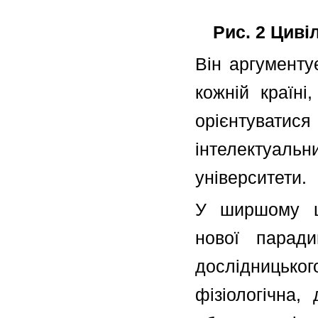
Рис. 2 Циві
Він аргументу
кожній країні
орієнтуватися
інтелектуальн
університети.
У ширшому ци
нової паради
дослідницьк
фізіологічна,