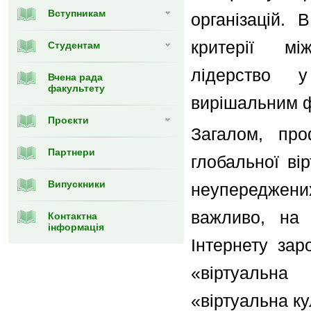
Вступникам
організацій. 
критерії мі
Студентам
лідерство у
Вчена рада
факультету
вирішальним ф
Проєкти
Загалом, про
Партнери
глобальної ві
Випускники
неупереджени
важливо, на 
Контактна
інформація
Інтернету зар
«віртуальна
«віртуальна ку