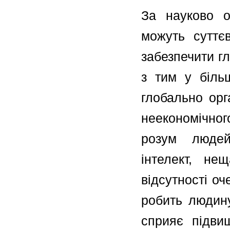
За науково об
можуть суттєв
забезпечити г
з тим у біль
глобально орг
неекономічног
розум людей 
інтелект, не
відсутності о
робить людину
сприяє підвищ