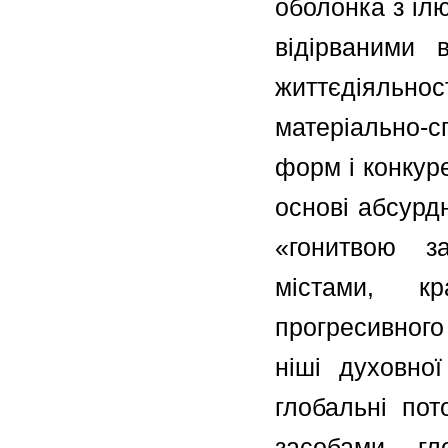
оболонка з іл
відірваними 
життєдіяльнос
матеріально-с
форм і конкуре
основі абсурд
«гонитвою за
містами, кр
прогресивного 
ніші духовно
глобальні пот
засобами гл