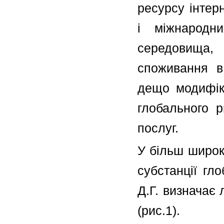
ресурсу інтер
і міжнародних
середовища,
споживання в 
дещо модифіко
глобального 
послуг.
У більш широко
субстанції гл
Д.Г. визначає
(рис.1).