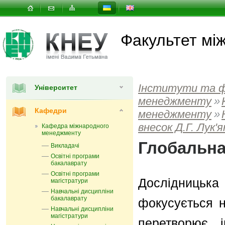
Факультет мi
Інститути та 
Університет
менеджменту
»
Кафедри
менеджменту
»
внесок Д.Г. Лук'
Кафедра міжнародного
менеджменту
Глобальна
Викладачі
Освітні програми
бакалаврату
Освітні програми
Дослідницька 
магістратури
Навчальні дисципліни
бакалаврату
фокусується н
Навчальні дисципліни
магістратури
перетворює 