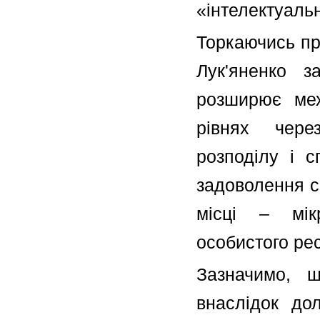
«інтелектуальн
Торкаючись про
Лук'яненко з
розширює мех
рівнях чере
розподілу і с
задоволення с
місці – мік
особистого рес
Зазначимо, 
внаслідок до