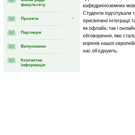
факультету
кафедриіноземних мов т
Студенти підготували т
Проєкти
присвячені інтеграції т
як офлайн, так і онлай
Партнери
обговорення, яке стал
коренів нашої європейсь
Випускники
нас об'єднують.
Контактна
інформація