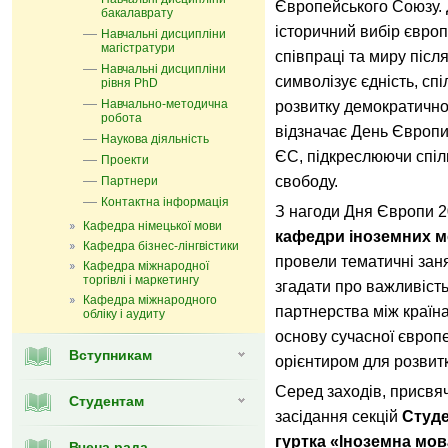
Європейського Союзу. 
бакалаврату
історичний вибір євро
Навчальні дисципліни
магістратури
співпраці та миру після
Навчальні дисципліни
символізує єдність, спі
рівня PhD
Навчально-методична
розвитку демократичног
робота
відзначає День Європи
Наукова діяльність
ЄС, підкреслюючи спіл
Проекти
свободу.
Партнери
Контактна інформація
З нагоди Дня Європи 
Кафедра німецької мови
кафедри іноземних мо
Кафедра бізнес-лінгвістики
провели тематичні заня
Кафедра міжнародної
торгівлі і маркетингу
згадати про важливість
Кафедра мiжнародного
партнерства між країн
обліку і аудиту
основу сучасної європе
Вступникам
орієнтиром для розвитк
Серед заходів, присвя
Студентам
засідання секцій
Студе
гуртка «Іноземна мов
Вчена рада