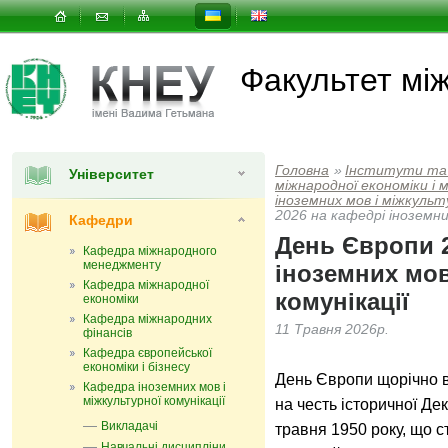
Факультет мi
Головна
»
Інститути та
Університет
мiжнародної економiки i
іноземних мов і міжкульту
2026 на кафедрі іноземни
Кафедри
День Європи 2
Кафедра міжнародного
менеджменту
іноземних мов
Кафедра міжнародної
комунікації
економіки
Кафедра міжнародних
11 Травня 2026р.
фінансів
Кафедра європейської
економіки і бізнесу
День Європи щорічно в
Кафедра іноземних мов і
міжкультурної комунікації
на честь історичної Де
Викладачі
травня 1950 року, що 
Навчальні дисципліни