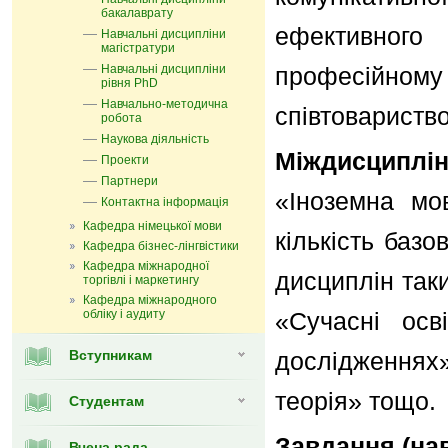
бакалаврату
ефективного 
Навчальні дисципліни
магістратури
Навчальні дисципліни
професійному 
рівня PhD
Навчально-методична
співтовариство
робота
Наукова діяльність
Міждисциплі
Проекти
Партнери
«Іноземна мо
Контактна інформація
Кафедра німецької мови
кількість баз
Кафедра бізнес-лінгвістики
Кафедра міжнародної
дисциплін так
торгівлі і маркетингу
Кафедра мiжнародного
обліку і аудиту
«Сучасні осві
Вступникам
дослідженнях»
теорія» тощо.
Студентам
Завдання (нав
Вчена рада