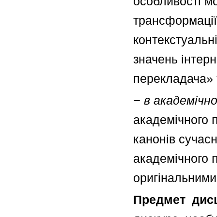
особливості мо
трансформації,
контекстуальні 
значень інтер
перекладача» 
− в академічно
академічного 
канонів сучасн
академічного 
оригінальними
Предмет дисц