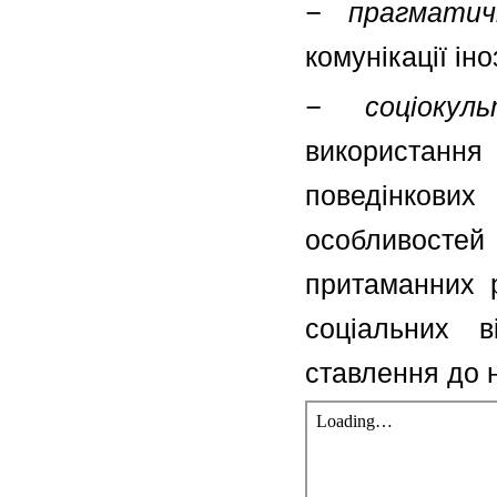
− прагматич
комунікації і
− соціокуль
використанн
поведінкових
особливостей 
притаманних р
соціальних в
ставлення до 