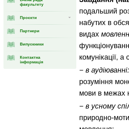
факультету
подальший розв
Проєкти
набутих в обся
Партнери
видах
мовленн
функціонування
Випускники
комунікації, а 
Контактна
інформація
− в аудіюванні
розуміння моно
мови в межах 
− в усному спі
природно-моти