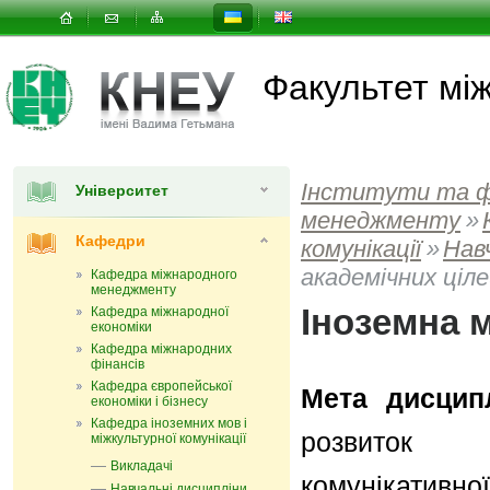
Факультет мi
Інститути та 
Університет
менеджменту
»
Кафедри
комунікації
»
Нав
академічних ціл
Кафедра міжнародного
менеджменту
Іноземна 
Кафедра міжнародної
економіки
Кафедра міжнародних
фінансів
Кафедра європейської
Мета дисципл
економіки і бізнесу
Кафедра іноземних мов і
розвиток п
міжкультурної комунікації
Викладачі
комунікатив
Навчальні дисципліни