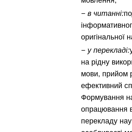
мовлення;
− в читанні:
по
інформативног
оригінальної н
− у перекладі:
на рідну викор
мови, прийом р
ефективний спо
Формування н
опрацювання в
перекладу наук