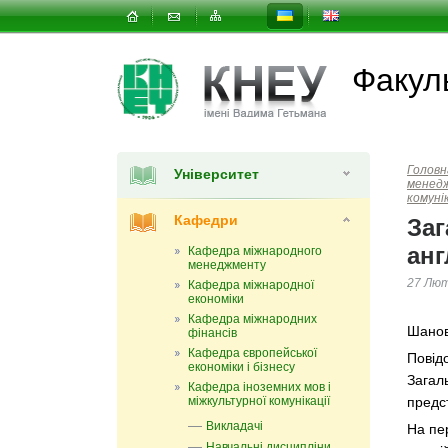
Факул
Головн
Університет
менед
комунік
Кафедри
Заг
анг
Кафедра міжнародного
менеджменту
27 Лют
Кафедра міжнародної
економіки
Кафедра міжнародних
Шанов
фінансів
Кафедра європейської
Повід
економіки і бізнесу
Загаль
Кафедра іноземних мов і
міжкультурної комунікації
предст
Викладачі
На пе
Навчальні дисципліни