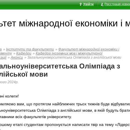
Увійти
Реєстрація нових
ьтет мiжнародної економiки i
а
»
Інститути та факультети
»
Факультет мiжнародної економiки i
жменту
»
Кафедри
»
Кафедра іноземних мов і міжкультурної
ації
»
Анонси
»
Загальноуніверситетська Олімпіада з англійської мови
альноуніверситетська Олімпіада з
лійської мови
ого 2024р.
ні колеги!
омляємо вам, що протягом найближчих трьох тижнів буде відбувати
ноуніверситетська Олімпіада з англійської мови, в якій будуть брат
авники всіх факультетів університету.
ршому етапі студентам пропонується написати твір на тему «Лідерс