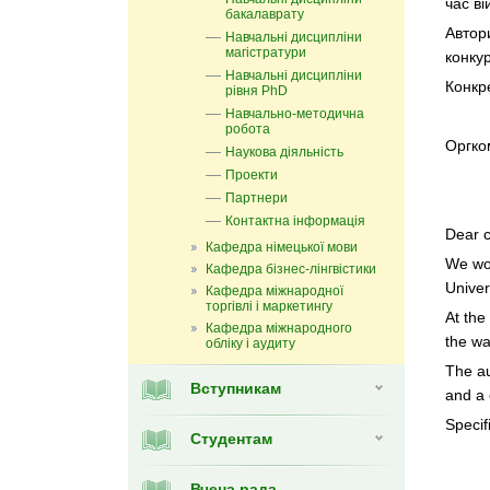
час ві
бакалаврату
Автор
Навчальні дисципліни
магістратури
конкур
Навчальні дисципліни
Конкре
рівня PhD
Навчально-методична
робота
Оргком
Наукова діяльність
Проекти
Партнери
Контактна інформація
Dear c
Кафедра німецької мови
We wou
Кафедра бізнес-лінгвістики
Univer
Кафедра міжнародної
торгівлі і маркетингу
At the
Кафедра мiжнародного
the wa
обліку і аудиту
The au
Вступникам
and a 
Specif
Студентам
Вчена рада