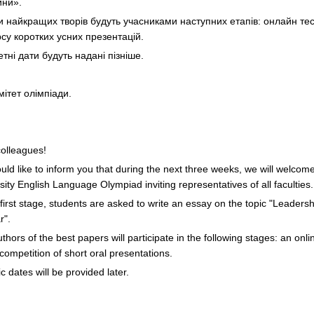
йни».
и найкращих творів будуть учасниками наступних етапів: онлайн тес
су коротких усних презентацій.
тні дати будуть надані пізніше.
ітет олімпіади.
olleagues!
ld like to inform you that during the next three weeks, we will welcom
sity English Language Olympiad inviting representatives of all faculties.
 first stage, students are asked to write an essay on the topic "Leaders
r".
thors of the best papers will participate in the following stages: an onli
competition of short oral presentations.
ic dates will be provided later.