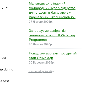
Мультидисциплінарний
ту та
міжнародний курс з лідерства
для студентів-бакалаврів у
Варшавській школі економіки.
27 Лютого 2026р.
Запрошуємо аспірантів
ознайомитися з EUI Widening
Programme
20 Лютого 2026р.
Повідомляємо вам про другий
e our
етап Олімпіади
20 Березня 2025р.
hip during
усі календарні події
»
ne test