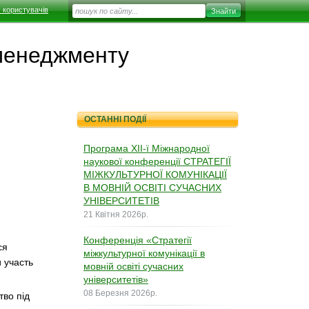
 користувачів
 менеджменту
ОСТАННІ ПОДІЇ
Програма XІІ-ї Міжнародної
наукової конференції СТРАТЕГІЇ
МІЖКУЛЬТУРНОЇ КОМУНІКАЦІЇ
В МОВНІЙ ОСВІТІ СУЧАСНИХ
УНІВЕРСИТЕТІВ
21 Квітня 2026р.
Конференція «Стратегії
ся
міжкультурної комунікації в
и участь
мовній освіті сучасних
університетів»
08 Березня 2026р.
тво під