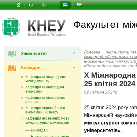
Факультет мi
Головна
»
Інститути та
Університет
мiжнародної економiки i
іноземних мов і міжкульту
Міжнародна наукова конф
Кафедри
X Міжнародна
Кафедра міжнародного
менеджменту
25 квітня 2024
Кафедра міжнародної
економіки
02 Квітня 2024р.
Кафедра міжнародних
фінансів
25 квітня 2024 року за
Кафедра європейської
економіки і бізнесу
Міжнародній науковій 
Кафедра іноземних мов і
міжкультурної комунік
міжкультурної комунікації
університетів».
Викладачі
Навчальні дисципліни