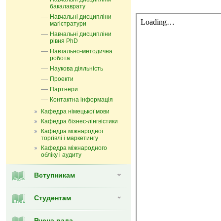
бакалаврату
Навчальні дисципліни
магістратури
Навчальні дисципліни
рівня PhD
Навчально-методична
робота
Наукова діяльність
Проекти
Партнери
Контактна інформація
Кафедра німецької мови
Кафедра бізнес-лінгвістики
Кафедра міжнародної
торгівлі і маркетингу
Кафедра мiжнародного
обліку і аудиту
Вступникам
Студентам
Вчена рада