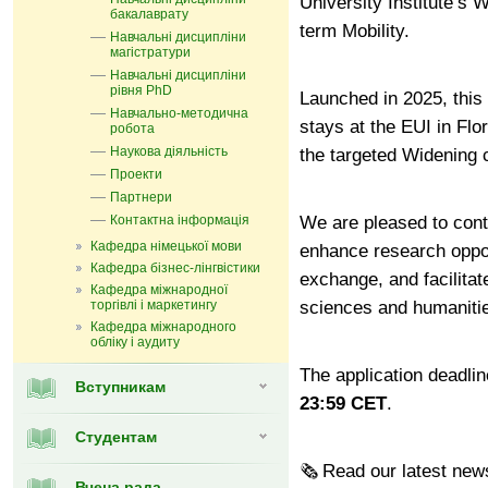
University Institute’s
бакалаврату
term Mobility.
Навчальні дисципліни
магістратури
Навчальні дисципліни
рівня PhD
Launched in
2025
, this
Навчально-методична
stays at the EUI in Flo
робота
Наукова діяльність
the targeted Widening 
Проекти
Партнери
Контактна інформація
We are pleased to conti
Кафедра німецької мови
enhance research oppor
Кафедра бізнес-лінгвістики
exchange, and facilitat
Кафедра міжнародної
торгівлі і маркетингу
sciences and humaniti
Кафедра мiжнародного
обліку і аудиту
The application deadlin
Вступникам
23:59 CET
.
Студентам
🗞️
Read our latest news a
Вчена рада