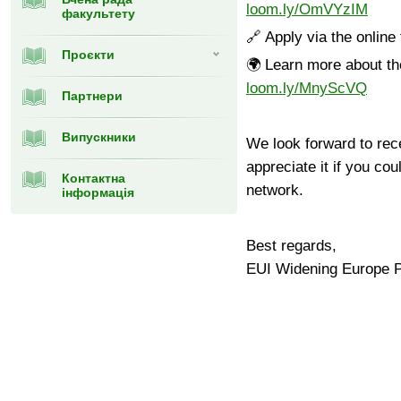
loom.ly/OmVYzIM
факультету
🔗
Apply via the online
Проєкти
🌍
Learn more about t
loom.ly/MnyScVQ
Партнери
Випускники
We look forward to rec
appreciate it if you cou
Контактна
network.
інформація
Best regards,
EUI Widening Europe