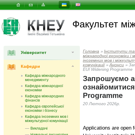
Факультет мi
Головна
»
Інститути та
Університет
мiжнародної економiки i
іноземних мов і міжкульт
комунікації
»
Анонси
»
За
Кафедри
EUI Widening Programme
Кафедра міжнародного
Запрошуємо а
менеджменту
ознайомитися 
Кафедра міжнародної
економіки
Programme
Кафедра міжнародних
фінансів
20 Лютого 2026р.
Кафедра європейської
економіки і бізнесу
Кафедра іноземних мов і
міжкультурної комунікації
Applications are open 
Викладачі
Навчальні дисципліни