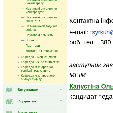
бакалаврату
Навчальні дисципліни
магістратури
Навчальні дисципліни
Контактна інф
рівня PhD
Навчально-методична
робота
e-mail:
tsyrkun
Наукова діяльність
Проекти
роб. тел.: 380
Партнери
Контактна інформація
Кафедра німецької мови
Кафедра бізнес-лінгвістики
заступник зав
Кафедра міжнародної
торгівлі і маркетингу
МЕіМ
Кафедра мiжнародного
обліку і аудиту
Капустіна Ол
Вступникам
кандидат педаг
Студентам
Вчена рада