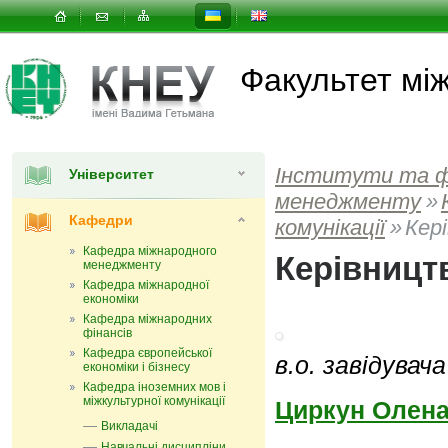
Факультет мi
Інститути та 
Університет
менеджменту
»
Кафедри
комунікації
»
Кер
Кафедра міжнародного
Керівницт
менеджменту
Кафедра міжнародної
економіки
Кафедра міжнародних
фінансів
Кафедра європейської
в.о. завідува
економіки і бізнесу
Кафедра іноземних мов і
міжкультурної комунікації
Циркун Олена
Викладачі
Навчальні дисципліни