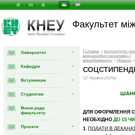
Факультет мi
Головна
»
Інститути та
Університет
мiжнародної економiки i
менеджменту
»
Новини
Кафедри
СОЦСТИПЕНД
12 Червня 2026р.
Вступникам
ШАНО
Студентам
Вчена рада
ДЛЯ ОФОРМЛЕННЯ С
факультету
НЕОБХІДНО
ДО 15 Ч
Проєкти
1
.
ПОДАТИ В ДЕКАНА