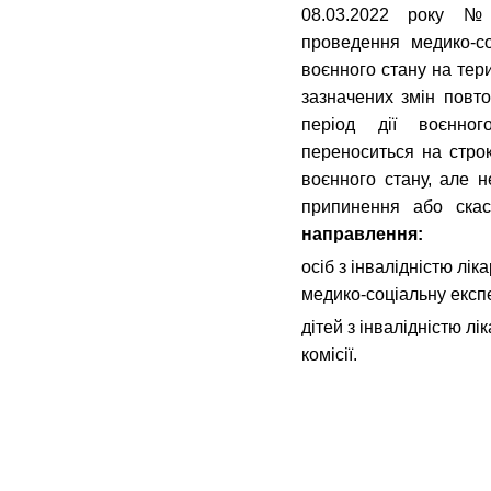
08.03.2022 року №
проведення медико-со
воєнного стану на тери
зазначених змін повто
період дії воєнног
переноситься на стро
воєнного стану, але н
припинення або ска
направлення:
осіб з інвалідністю лі
медико-соціальну експ
дітей з інвалідністю л
комісії.