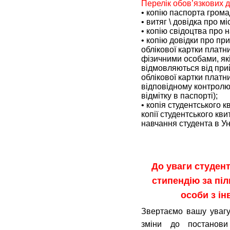
Перелік обов’язкових д
• копію паспорта грома
• витяг \ довідка про мі
• копію свідоцтва про 
• копію довідки про п
облікової картки платн
фізичними особами, які
відмовляються від при
облікової картки платн
відповідному контролю
відмітку в паспорті);
• копія студентського к
копії студентського кви
навчання студента в Ун
До уваги студент
стипендію за піл
особи з інв
Звертаємо вашу увагу
зміни до постанови 