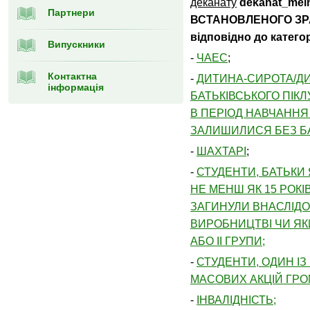
деканату
dekanat_mei
Партнери
ВСТАНОВЛЕНОГО ЗР
відповідно до категор
Випускники
-
ЧАЕС
;
Контактна
-
ДИТИНА-СИРОТА/Д
інформація
БАТЬКІВСЬКОГО ПІКЛ
В ПЕРІОД НАВЧАННЯ У
ЗАЛИШИЛИСЯ БЕЗ Б
-
ШАХТАРІ
;
-
СТУДЕНТИ, БАТЬКИ
НЕ МЕНШ ЯК 15 РОКІ
ЗАГИНУЛИ ВНАСЛІД
ВИРОБНИЦТВІ ЧИ ЯК
АБО II ГРУПИ;
-
СТУДЕНТИ, ОДИН ІЗ
МАСОВИХ АКЦІЙ ГР
-
ІНВАЛІДНІСТЬ;