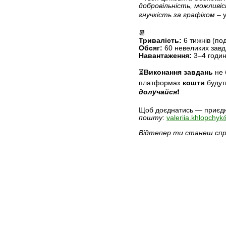
добровільність, можливі
гнучкість за графіком
– 
📆
Тривалість:
6 тижнів (под
Обсяг:
60 невеликих зав
Навантаження:
3–4 годи
⏳
Виконання завдань
не 
платформах
кошти
будут
долучайся
❗️
Щоб доєднатись — приєд
пошту
:
valeriia.khlopchy
Відтепер ти станеш спра