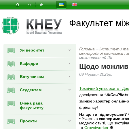
Факультет мi
Головна
»
Інститути та
Університет
мiжнародної економiки i
можливостей ШІ
Кафедри
Щодо можлив
09 Червня 2025р.
Вступникам
Технічний університет Др
Студентам
дослідження
“AICo-Pilot
змінює характер онлайн-р
Вчена рада
факультету
фрілансу!
На що ти підписуєшся?
• Участь в
експериментах
Проєкти
моделюють ті, що зустрі
та
Crowdworker
⚙