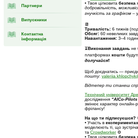
• Твоя цілковита
безпека
я
Партнери
добровільність, можливі
гнучкість за графіком
– 
Випускники
📆
Тривалість:
6 тижнів (под
Контактна
Обсяг:
60 невеликих зав
Навантаження:
3–4 годи
інформація
⏳
Виконання завдань
не 
платформах
кошти
будут
долучайся
❗️
Щоб доєднатись — приєд
пошту
:
valeriia.khlopchy
Відтепер ти станеш спра
Технічний університет Др
дослідження
“AICo-Pilot
змінює характер онлайн-р
фрілансу!
На що ти підписуєшся?
• Участь в
експериментах
моделюють ті, що зустрі
та
Crowdworker
⚙
• Твоя цілковита
безпека
я