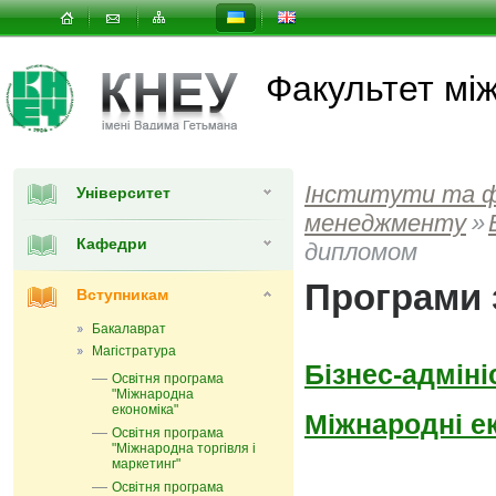
Факультет мi
Інститути та 
Університет
менеджменту
»
Кафедри
дипломом
Програми 
Вступникам
Бакалаврат
Магістратура
Бізнес-адмін
Освітня програма
"Міжнародна
економіка"
Міжнародні е
Освітня програма
"Міжнародна торгівля і
маркетинг"
Освітня програма