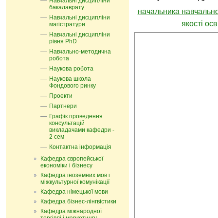
Навчальні дисципліни
бакалаврату
начальника навчально
Навчальні дисципліни
якості осв
магістратури
Навчальні дисципліни
рівня PhD
Навчально-методична
робота
Наукова робота
Наукова школа
Фондового ринку
Проекти
Партнери
Графік проведення
консультацій
викладачами кафедри -
2 сем
Контактна інформація
Кафедра європейської
економіки і бізнесу
Кафедра іноземних мов і
міжкультурної комунікації
Кафедра німецької мови
Кафедра бізнес-лінгвістики
Кафедра міжнародної