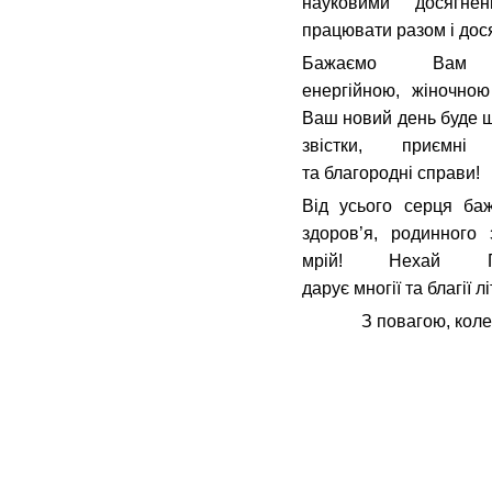
науковими досягне
працювати разом і дос
Бажаємо Вам
енергійною, жіночно
Ваш новий день буде щ
звістки, приємні
та благородні справи!
Від усього серця ба
здоров’я, родинного 
мрій! Нехай 
дарує многії та благії лі
З повагою, кол