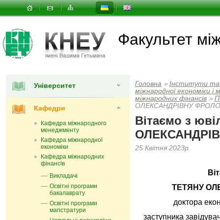
Факультет мi
Головна
»
Інститути та
Університет
мiжнародної економiки i
міжнародних фінансів
»
П
ОЛЕКСАНДРІВНУ ФРОЛО
Кафедри
Вітаємо з юв
Кафедра міжнародного
менеджменту
ОЛЕКСАНДРІВ
Кафедра міжнародної
економіки
25 Квітня 2023р.
Кафедра міжнародних
фінансів
Ві
Викладачі
Освітні програми
ТЕТЯНУ ОЛ
бакалаврату
доктора еко
Освітні програми
магістратури
заступника завідува