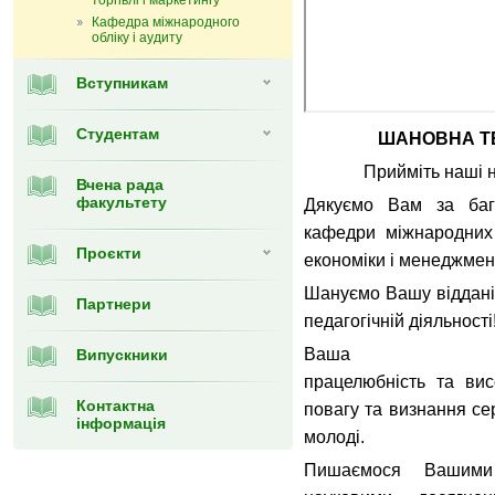
торгівлі і маркетингу
Кафедра мiжнародного
обліку і аудиту
Вступникам
Студентам
ШАНОВНА Т
Прийміть наші 
Вчена рада
факультету
Дякуємо Вам за баг
кафедри міжнародних 
Проєкти
економіки і менеджмен
Шануємо Вашу відданіс
Партнери
педагогічній діяльності
Ваша від
Випускники
працелюбність та ви
Контактна
повагу та визнання сер
інформація
молоді.
Пишаємося Вашими