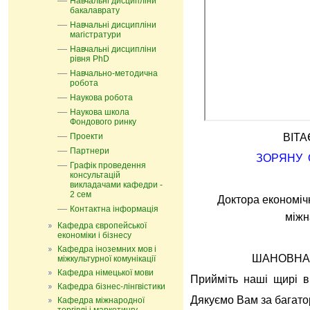
Навчальні дисципліни
бакалаврату
Навчальні дисципліни
магістратури
Навчальні дисципліни
рівня PhD
Навчально-методична
робота
Наукова робота
Наукова школа
Фондового ринку
Проекти
ВІТ
Партнери
ЗОРЯНУ 
Графік проведення
консультацій
викладачами кафедри -
2 сем
Доктора економі
Контактна інформація
міжн
Кафедра європейської
економіки і бізнесу
Кафедра іноземних мов і
ШАНОВНА
міжкультурної комунікації
Кафедра німецької мови
Прийміть наші щирі в
Кафедра бізнес-лінгвістики
Дякуємо Вам за багато
Кафедра міжнародної