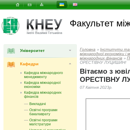
Факультет мi
Головна
»
Інститути та
Університет
мiжнародної економiки i
міжнародних фінансів
»
П
ОРЕСТІВНУ ЛУЦИШИН!
Кафедри
Вітаємо з юв
Кафедра міжнародного
менеджменту
ОРЕСТІВНУ Л
Кафедра міжнародної
економіки
07 Квітня 2023р.
Кафедра міжнародних
фінансів
Викладачі
Освітні програми
бакалаврату
Освітні програми
магістратури