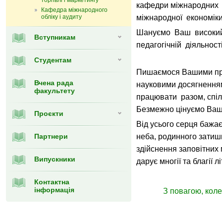
торгівлі і маркетингу
кафедри міжнародних 
Кафедра мiжнародного
обліку і аудиту
міжнародної економіки
Шануємо Ваш високий
Вступникам
педагогічній діяльност
Студентам
Пишаємося Вашими пр
Вчена рада
науковими досягненням
факультету
працювати разом, спіл
Безмежно цінуємо Вашу
Проєкти
Від усього серця бажа
Партнери
неба, родинного затишк
здійснення заповітних 
Випускники
дарує многії та благії лі
Контактна
інформація
З повагою, кол