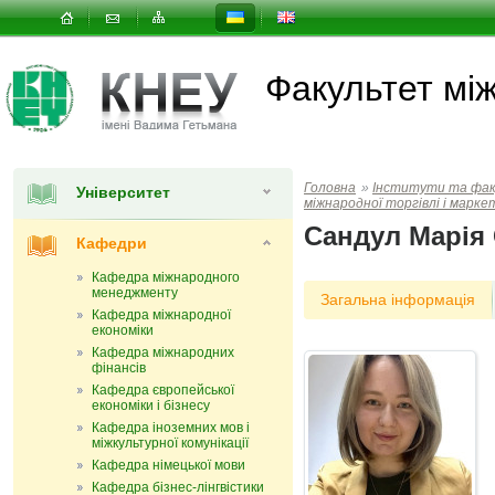
Факультет мi
Головна
»
Інститути та фа
Університет
міжнародної торгівлі і марке
Сандул Марія 
Кафедри
Кафедра міжнародного
менеджменту
Загальна інформація
Кафедра міжнародної
економіки
Кафедра міжнародних
фінансів
Кафедра європейської
економіки і бізнесу
Кафедра іноземних мов і
міжкультурної комунікації
Кафедра німецької мови
Кафедра бізнес-лінгвістики