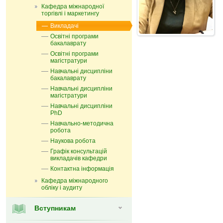
Кафедра міжнародної
торгівлі і маркетингу
Викладачі
Освітні програми
бакалаврату
Освітні програми
магістратури
Навчальні дисципліни
бакалаврату
Навчальні дисципліни
магістратури
Навчальні дисципліни
PhD
Навчально-методична
робота
Наукова робота
Графік консультацій
викладачів кафедри
Контактна інформація
Кафедра мiжнародного
обліку і аудиту
Вступникам